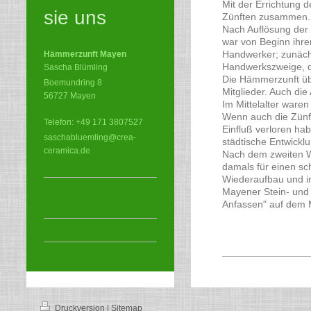
Mit der Errichtung 
sie uns
Zünften zusammen.
Nach Auflösung der 
war von Beginn ihre
Handwerker; zunäch
Hämmerzunft Mayen
Handwerkszweige, di
Sascha Blümling
Die Hämmerzunft übe
Boemundring 8
Mitglieder. Auch die
56727 Mayen
Im Mittelalter ware
Wenn auch die Zünft
Telefon: +49 171 3807527
Einfluß verloren hab
saschabluemling@crea-
städtische Entwicklu
ceramica.de
Nach dem zweiten W
damals für einen sc
Wiederaufbau und in
Mayener Stein- und 
Anfassen" auf dem M
Druckversion
|
Sitemap